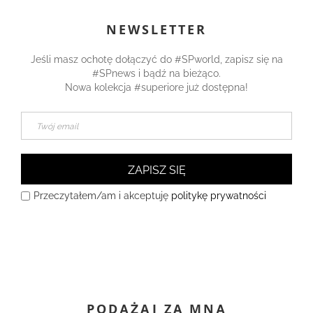
NEWSLETTER
Jeśli masz ochotę dołączyć do #SPworld, zapisz się na
#SPnews i bądź na bieżąco.
Nowa kolekcja #superiore już dostępna!
ZAPISZ SIĘ
Przeczytałem/am i akceptuję
politykę prywatności
PODĄŻAJ ZA MNĄ