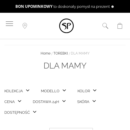
BON UPOMINKOWY
to doskonały pomysł na prezent ☻
Przejdź
do
treści
Home
TOREBKI
DLA MAMY
DLA MAMY
KOLEKCJA
MODELLO
KOLOR
CENA
DOSTAWA 24H
SKÓRA
DOSTĘPNOŚĆ