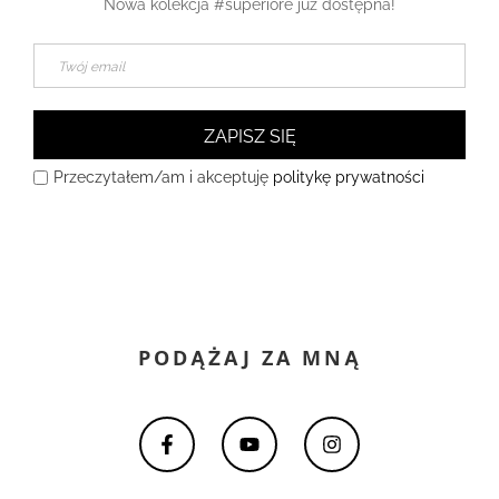
Nowa kolekcja #superiore już dostępna!
ZAPISZ SIĘ
Przeczytałem/am i akceptuję
politykę prywatności
PODĄŻAJ ZA MNĄ