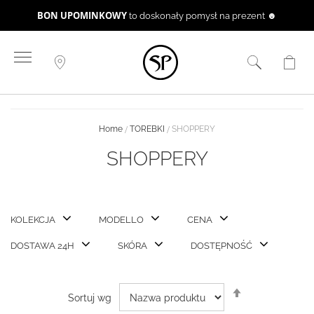
BON UPOMINKOWY
to doskonały pomysł na prezent ☻
Przejdź
do
treści
Home
TOREBKI
SHOPPERY
SHOPPERY
KOLEKCJA
MODELLO
CENA
DOSTAWA 24H
SKÓRA
DOSTĘPNOŚĆ
Ustaw
Sortuj wg
kierunek