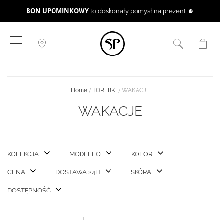
BON UPOMINKOWY
to doskonały pomysł na prezent ☻
Przejdź
do
treści
Home
TOREBKI
WAKACJE
WAKACJE
KOLEKCJA
MODELLO
KOLOR
CENA
DOSTAWA 24H
SKÓRA
DOSTĘPNOŚĆ