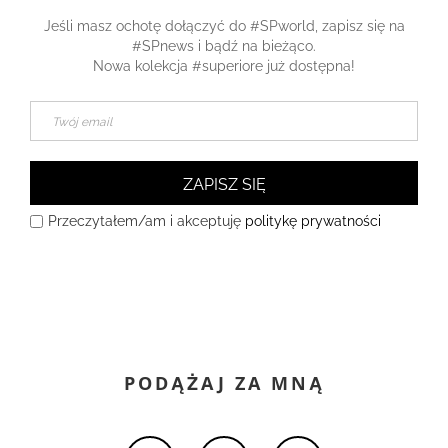
Jeśli masz ochotę dołączyć do #SPworld, zapisz się na
#SPnews i bądź na bieżąco.
Nowa kolekcja #superiore już dostępna!
ZAPISZ SIĘ
Przeczytałem/am i akceptuję
politykę prywatności
PODĄŻAJ ZA MNĄ