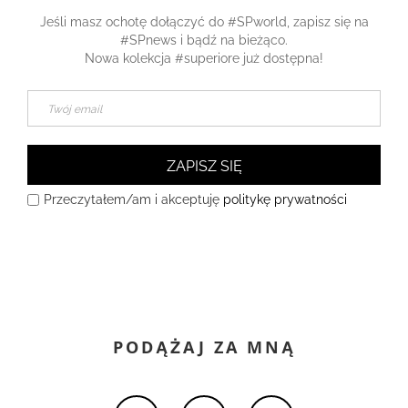
Jeśli masz ochotę dołączyć do #SPworld, zapisz się na
#SPnews i bądź na bieżąco.
Nowa kolekcja #superiore już dostępna!
ZAPISZ SIĘ
Przeczytałem/am i akceptuję
politykę prywatności
PODĄŻAJ ZA MNĄ