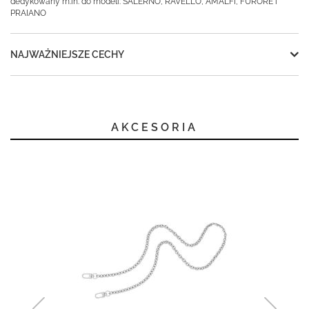
dedykowany m.in. do modeli: SALERNO, RAVELLO, AMALFI, FURORE i
PRAIANO
NAJWAŻNIEJSZE CECHY
AKCESORIA