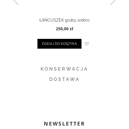
ŁAŃCUSZEK gruby srebro
250,00 zł
ty życzeń
Dodaj do listy życze
DODAJ DO KOSZYKA
KONSERWACJA
DOSTAWA
NEWSLETTER