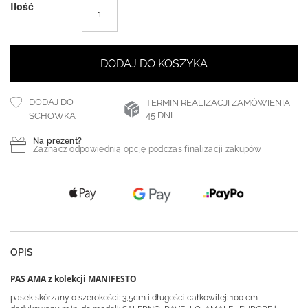
Ilość
DODAJ DO KOSZYKA
DODAJ DO
TERMIN REALIZACJI ZAMÓWIENIA
45 DNI
SCHOWKA
Na prezent?
Zaznacz odpowiednią opcję podczas finalizacji zakupów
OPIS
PAS AMA z kolekcji MANIFESTO
pasek skórzany o szerokości: 3,5cm i długości całkowitej: 100 cm