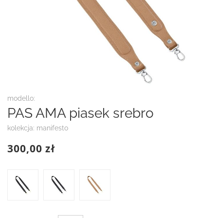
Przejdź
modello:
na
PAS AMA piasek srebro
początek
galerii
kolekcja: manifesto
300,00 zł