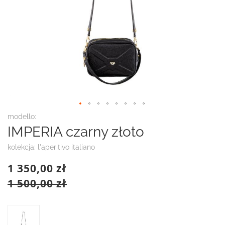
Przejdź
modello:
na
IMPERIA czarny złoto
początek
galerii
kolekcja: l'aperitivo italiano
1 350,00 zł
1 500,00 zł