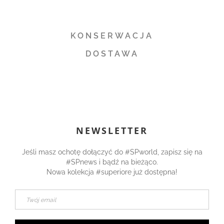
KONSERWACJA
DOSTAWA
NEWSLETTER
Jeśli masz ochotę dołączyć do #SPworld, zapisz się na
#SPnews i bądź na bieżąco.
Nowa kolekcja #superiore już dostępna!