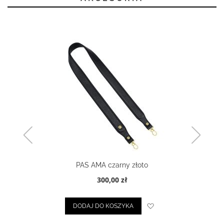
PAS AMA czarny złoto
300,00 zł
Dodaj do listy życze
DODAJ DO KOSZYKA
ty życzeń