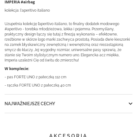
IMPERIA #airbag
kolekcja: l'aperitivo italiano
Uzupełnia kolekcję l’aperitivo italiano, to finalny dodatek modowego
#aperitivo - torebka młodzieżowa, lekka i pojemna. Przemyślany,
praktyczny design łączy się tutaj z finezją wykonania – efektowne,
rzeźbione w skórze logo marki zachwyca prostotą. Posiada dwie kieszonki
na zamek błyskawiczny zewnętrzną i wewnętrzną oraz niezastąpioną
smycz do kluczy. Jej wygodny rozmiar, uniwersalne pasy sprawią, że
stanie się Twoim stylistycznym numero uno. Elegancka acz miękka,
Imperia uzależni Cię od świtu do zmierzchu!
W komplecie:
- pas FORTE UNO z pałeczką 112 cm
- rączka FORTE UNO z pałeczką 40 cm
NAJWAŻNIEJSZE CECHY
AKCESORIA