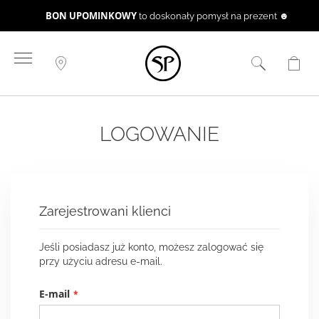
BON UPOMINKOWY
to doskonały pomysł na prezent ☻
Przejdź
do
treści
LOGOWANIE
Zarejestrowani klienci
Jeśli posiadasz już konto, możesz zalogować się
przy użyciu adresu e-mail.
E-mail