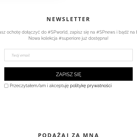
NEWSLETTER
asz ochotę dołączyć do #SPworld, zapisz się na #SPnews i bądź na 
Nowa kolekcja #superiore już dostępna!
ZAPISZ SIĘ
Przeczytałem/am i akceptuję
politykę prywatności
PODĄŻAJ ZA MNĄ