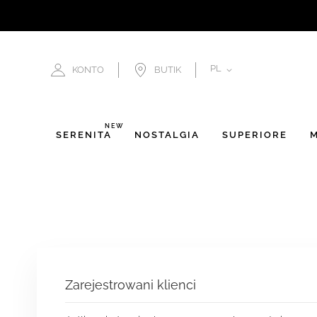
JĘZYK
PL
KONTO
BUTIK
NEW
SERENITÀ
NOSTALGIA
SUPERIORE
M
Zarejestrowani klienci