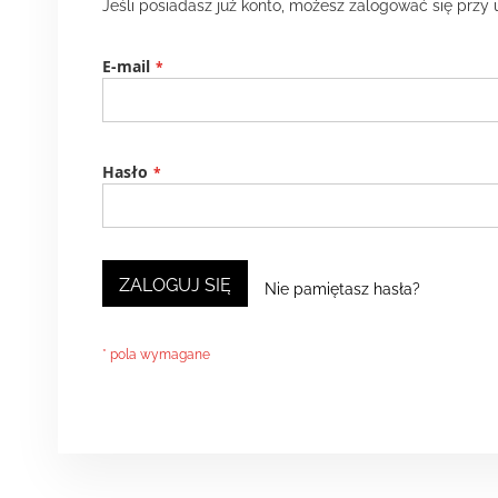
Jeśli posiadasz już konto, możesz zalogować się przy 
E-mail
Hasło
ZALOGUJ SIĘ
Nie pamiętasz hasła?