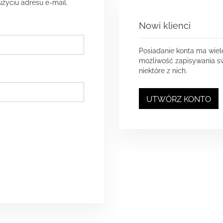
użyciu adresu e-mail.
Nowi klienci
Posiadanie konta ma wiel
możliwość zapisywania sw
niektóre z nich.
UTWÓRZ KONTO