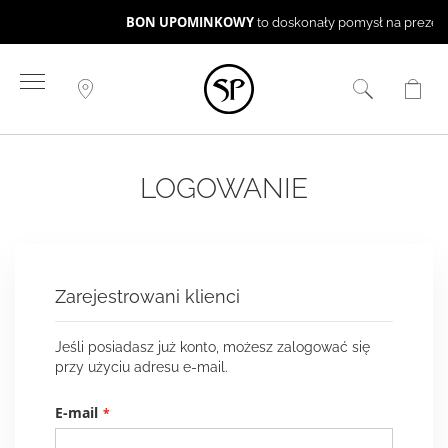
BON UPOMINKOWY
to doskonały pomysł na prezent ☻
Przejdź
do
treści
LOGOWANIE
Zarejestrowani klienci
Jeśli posiadasz już konto, możesz zalogować się
przy użyciu adresu e-mail.
E-mail