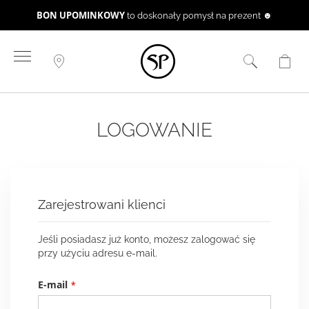
BON UPOMINKOWY
to doskonały pomysł na prezent ☻
Przejdź
do
treści
LOGOWANIE
Zarejestrowani klienci
Jeśli posiadasz już konto, możesz zalogować się
przy użyciu adresu e-mail.
E-mail