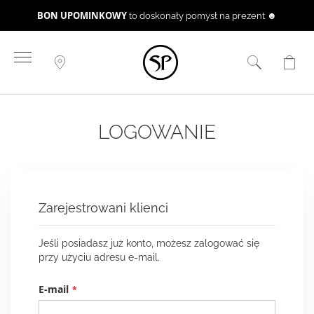
BON UPOMINKOWY
to doskonały pomysł na prezent ☻
Przejdź
do
treści
LOGOWANIE
Zarejestrowani klienci
Jeśli posiadasz już konto, możesz zalogować się
przy użyciu adresu e-mail.
E-mail