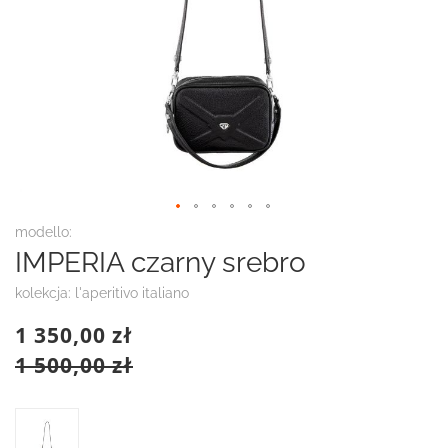
Przejdź
modello:
na
IMPERIA czarny srebro
początek
galerii
kolekcja: l'aperitivo italiano
1 350,00 zł
1 500,00 zł