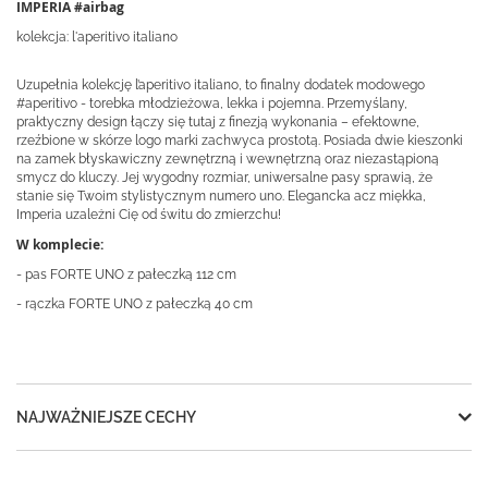
IMPERIA #airbag
kolekcja: l'aperitivo italiano
Uzupełnia kolekcję l’aperitivo italiano, to finalny dodatek modowego
#aperitivo - torebka młodzieżowa, lekka i pojemna. Przemyślany,
praktyczny design łączy się tutaj z finezją wykonania – efektowne,
rzeźbione w skórze logo marki zachwyca prostotą. Posiada dwie kieszonki
na zamek błyskawiczny zewnętrzną i wewnętrzną oraz niezastąpioną
smycz do kluczy. Jej wygodny rozmiar, uniwersalne pasy sprawią, że
stanie się Twoim stylistycznym numero uno. Elegancka acz miękka,
Imperia uzależni Cię od świtu do zmierzchu!
W komplecie:
- pas FORTE UNO z pałeczką 112 cm
- rączka FORTE UNO z pałeczką 40 cm
NAJWAŻNIEJSZE CECHY