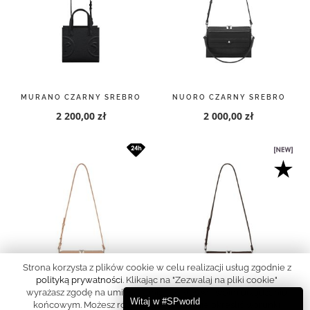
MURANO CZARNY SREBRO
NUORO CZARNY SREBRO
2 200,00 zł
2 000,00 zł
Strona korzysta z plików cookie w celu realizacji usług zgodnie z
polityką prywatności
. Klikając na "Zezwalaj na pliki cookie"
wyrażasz zgodę na umieszczanie cookies w Twoim urządzeniu
Witaj w #SPworld
końcowym. Możesz również samodzielnie określić warunki