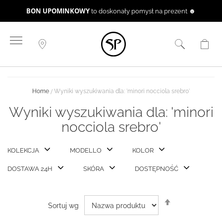
BON UPOMINKOWY
to doskonały pomysł na prezent ☻
Przejdź
do
treści
Home
Wyniki wyszukiwania dla: 'minori nocciola srebro'
Wyniki wyszukiwania dla: 'minori
nocciola srebro'
KOLEKCJA
MODELLO
KOLOR
DOSTAWA 24H
SKÓRA
DOSTĘPNOŚĆ
Ustaw
Sortuj wg
kierunek
malejący