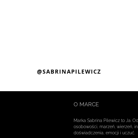
@SABRINAPILEWICZ
O MARCE
Marka Sabrina Pilewicz to Ja. O
osobowości, marzeń, wierzeń, ins
doświadczenia, emocji i uczuć.