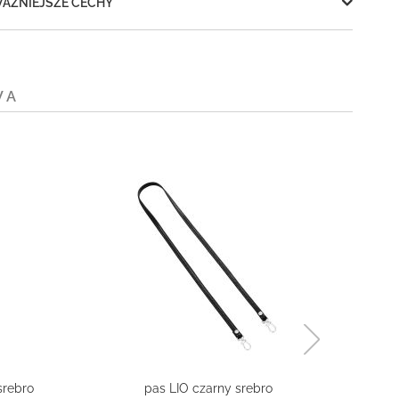
AŻNIEJSZE CECHY
WA
rebro
pas LIO czarny srebro
pas