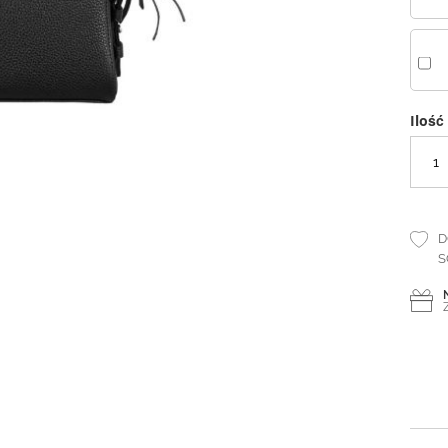
Ilość
D
S