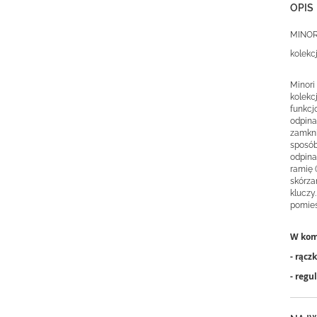
OPIS
MINORI
kolekc
Minori
kolekc
funkcj
odpin
zamkni
sposób
odpina
ramię 
skórza
kluczy
pomieś
W kom
- rącz
- reg