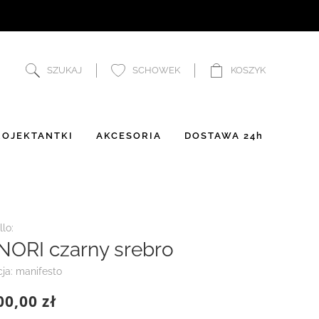
SZUKAJ
SCHOWEK
KOSZYK
OJEKTANTKI
AKCESORIA
DOSTAWA 24h
lo:
NORI czarny srebro
cja: manifesto
00,00 zł