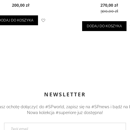
200,00 zł
270,00 zł
300,00 zł
Dodaj
DODAJ DO KOSZYKA
DODAJ DO KOSZYKA
do
listy
życzeń
NEWSLETTER
asz ochotę dołączyć do #SPworld, zapisz się na #SPnews i bądź na 
Nowa kolekcja #superiore już dostępna!