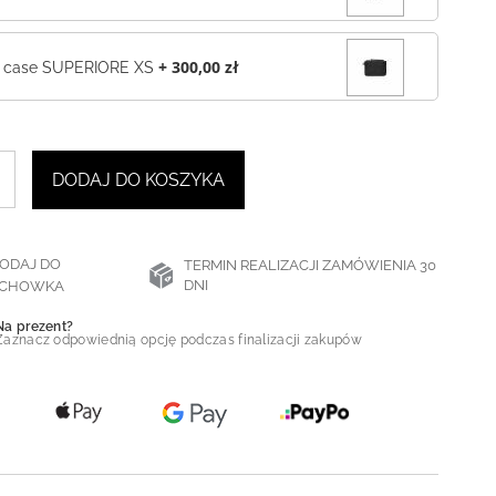
+
300,00 zł
case SUPERIORE XS
DODAJ DO KOSZYKA
ODAJ DO
TERMIN REALIZACJI ZAMÓWIENIA 30
DNI
CHOWKA
Na prezent?
Zaznacz odpowiednią opcję podczas finalizacji zakupów