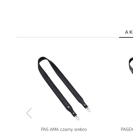
A
o
PAS AMA czarny srebro
PASEK