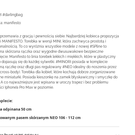
 #darlingbag
ja: manifesto
 przemawia z gracją i pewnością siebie. Najbardziej kobieca propozycja
ji MANIFESTO. Torebka w wersji MINI, która zachwyca prostotą i
onalnością. To co wyróżnia wszystkie modele z nowej #SPline to
ana skórzana rączka oraz wygodne dwusuwakowe bezpieczne
ęcie. Manifesto to linia torebek lekkich i miękkich, które w plastyczny
 dopasują się do każdej sylwetki. #MINORI posiada w komplecie
ną rączkę oraz długi pas regulowany #NEO idealny do noszenia przez
(cross-body). Torebka dla kobiet, które kochają dobrze zorganizowane
ne miniaturki. Posiada kieszonkę na zamek błyskawiczny i smyczkę do
. A co najważniejsze jest wpisana w uroczy trapez i bez problemu
ci Iphone’a Pro Max w poziomie.
plecie:
ka odpinana 50 cm
ulowanym pasem skórzanym NEO 106 - 112 cm