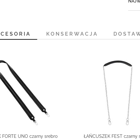
NAJW
KCESORIA
KONSERWACJA
DOSTA
 FORTE UNO czarny srebro
ŁAŃCUSZEK FEST czarny s