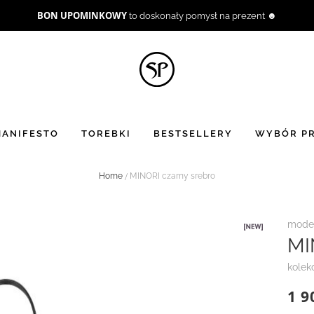
BON UPOMINKOWY
to doskonały pomysł na prezent ☻
ANIFESTO
TOREBKI
BESTSELLERY
WYBÓR PR
Home
MINORI czarny srebro
model
MI
kolek
1 9