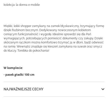
kolekcja: la donna e mobile
Miękki, lekki shopper zamykany na zamek błyskawiczny, trzymający formę
dzięki fiszbinom bocznym. Dedykowany nowoczesnym kobietom
ceniącym funkcjonalność i wygodę. Idealnie sprawdzi się dla Pań
wymagających, potrzebujących pomieścić dokumenty czy zakupy. Dzięki
skórzanym rączkom można komfortowo trzymać ją w dłoni, bądź odwiesić
na ramię. Wewnątrz znajduje się kieszeń zamykana na suwak oraz smycz
do kluczy. Torebka do pokochania!
W komplecie:
- pasek gładki 100 cm
NAJWAŻNIEJSZE CECHY