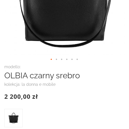
Przejdź
modello:
na
OLBIA czarny srebro
początek
galerii
kolekcja: la donna e mobile
2 200,00 zł