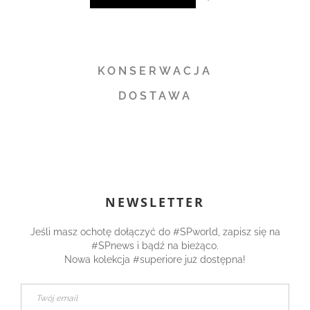
ty życzeń
KONSERWACJA
DOSTAWA
NEWSLETTER
Jeśli masz ochotę dołączyć do #SPworld, zapisz się na
#SPnews i bądź na bieżąco.
Nowa kolekcja #superiore już dostępna!