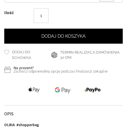
Ilość
DODAJ DO KOSZYKA
DODAJ DO
TERMIN REALIZACJI ZAMÓWIENIA
30 DNI
SCHOWKA
Na prezent?
Zaznacz odpowiednią opcję podczas finalizacji zakupów
OPIS
OLBIA #shopperbag