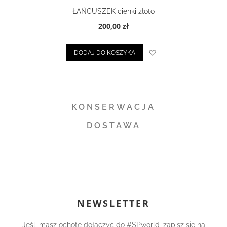
ŁAŃCUSZEK cienki złoto
200,00 zł
ty życzeń
Dodaj do listy życze
DODAJ DO KOSZYKA
KONSERWACJA
DOSTAWA
NEWSLETTER
Jeśli masz ochotę dołączyć do #SPworld, zapisz się na