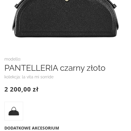
Przejdź
modello:
na
PANTELLERIA czarny złoto
początek
galerii
kolekcja: la vita mi sorride
2 200,00 zł
DODATKOWE AKCESORIUM