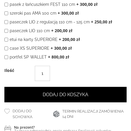
+
300,00 zł
pasek z łańcuszkiem FEST 110 cm
+
300,00 zł
szeroki pas AMA 100 cm
+
250,00 zł
paseczek LIO z regulacją 110 cm - 125 cm
+
200,00 zł
paseczek LIO 110 cm
+
200,00 zł
etui na karty SUPERIORE
+
300,00 zł
case XS SUPERIORE
+
800,00 zł
portfel SP WALLET
Ilość
DODAJ DO KOSZYKA
DODAJ DO
TERMIN REALIZACJI ZAMÓWIENIA
14 DNI
SCHOWKA
Na prezent?
Zaznacz odpowiednią opcję podczas finalizacji zakupów