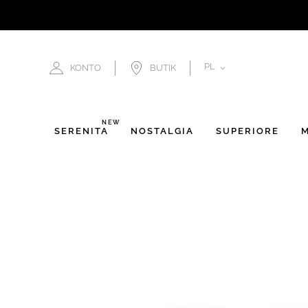
JĘZYK
PL
KONTO
BUTIK
NEW
SERENITÀ
NOSTALGIA
SUPERIORE
M
Przejdź
na
koniec
galerii