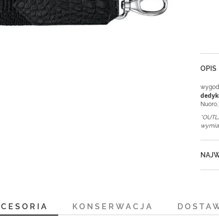
OPIS
wygodn
dedyk
Nuoro,
*OUTLE
wymian
NAJW
KCESORIA
KONSERWACJA
DOSTA