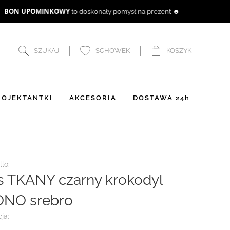
SZUKAJ
SCHOWEK
KOSZYK
OJEKTANTKI
AKCESORIA
DOSTAWA 24h
lo:
s TKANY czarny krokodyl
NO srebro
ja: