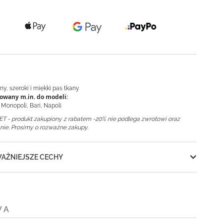
y, szeroki i miękki pas tkany
owany m.in. do modeli:
 Monopoli, Bari, Napoli
T - produkt zakupiony z rabatem -20% nie podlega zwrotowi oraz
ie. Prosimy o rozważne zakupy.
AŻNIEJSZE CECHY
WA