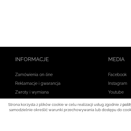
INFORMACJE
MEDIA
Zamówienia on-line
Facebook
Reklamacje i gwarancja
Instagram
Zwroty i wymiana
Youtube
Płatność i wysyłka
Strona korzysta z plików cookie w celu realizacji usług zgodnie z
poli
Regulamin sklepu
samodzielnie określić warunki przechowywania lub dostępu do cookie
Polityka prywatności