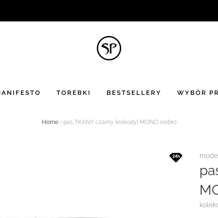
BON UPOMINKOWY
to doskonały pomysł na prezent ☻
ANIFESTO
TOREBKI
BESTSELLERY
WYBÓR PR
Home
pas TKANY czarny krokodyl MONO srebro
model
pa
MO
kolekc