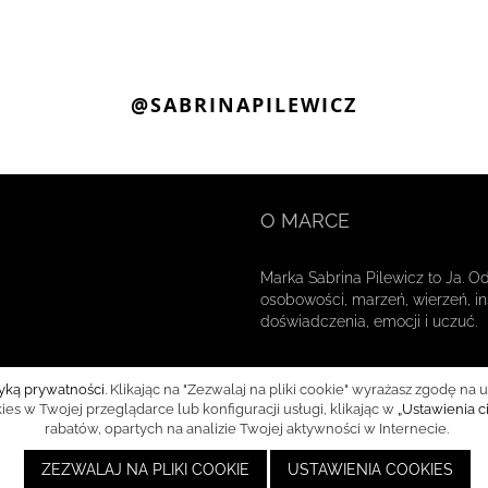
@SABRINAPILEWICZ
O MARCE
Marka Sabrina Pilewicz to Ja. O
osobowości, marzeń, wierzeń, ins
doświadczenia, emocji i uczuć.
tyką prywatności
. Klikając na "Zezwalaj na pliki cookie" wyrażasz zgodę
s w Twojej przeglądarce lub konfiguracji usługi, klikając w
„Ustawienia c
rabatów, opartych na analizie Twojej aktywności w Internecie.
ZEZWALAJ NA PLIKI COOKIE
USTAWIENIA COOKIES