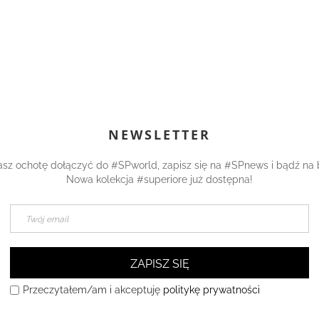
NEWSLETTER
asz ochotę dołączyć do #SPworld, zapisz się na #SPnews i bądź na 
Nowa kolekcja #superiore już dostępna!
ZAPISZ SIĘ
Przeczytałem/am i akceptuję
politykę prywatności