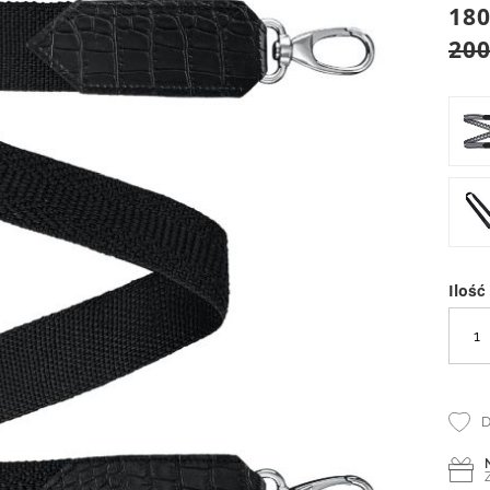
180
200
Ilość