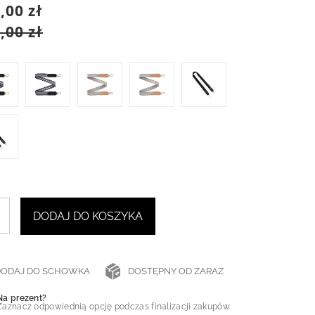
,00 zł
,00 zł
DODAJ DO KOSZYKA
DODAJ DO SCHOWKA
DOSTĘPNY OD ZARAZ
Na prezent?
Zaznacz odpowiednią opcję podczas finalizacji zakupów