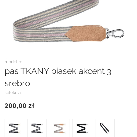
Przejdź
modello:
na
pas TKANY piasek akcent 3
początek
galerii
srebro
kolekcja:
200,00 zł