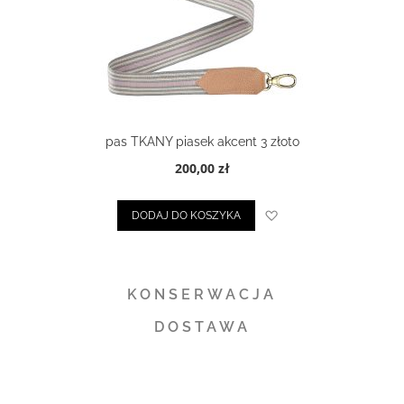
pas TKANY piasek akcent 3 złoto
200,00 zł
ty życzeń
Dodaj do listy życze
DODAJ DO KOSZYKA
KONSERWACJA
DOSTAWA