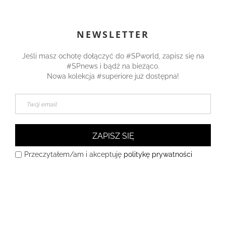
NEWSLETTER
Jeśli masz ochotę dołączyć do #SPworld, zapisz się na
#SPnews i bądź na bieżąco.
Nowa kolekcja #superiore już dostępna!
ZAPISZ SIĘ
Przeczytałem/am i akceptuję
politykę prywatności