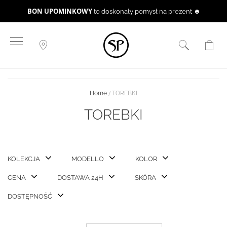
BON UPOMINKOWY
to doskonały pomysł na prezent ☻
Przejdź
do
treści
Home
TOREBKI
TOREBKI
KOLEKCJA
MODELLO
KOLOR
CENA
DOSTAWA 24H
SKÓRA
DOSTĘPNOŚĆ