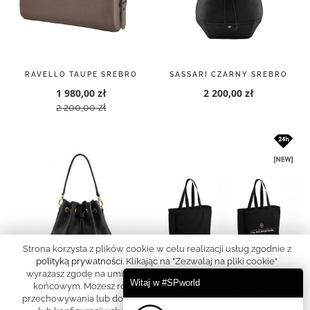
RAVELLO TAUPE SREBRO
SASSARI CZARNY SREBRO
1 980,00 zł
2 200,00 zł
2 200,00 zł
Strona korzysta z plików cookie w celu realizacji usług zgodnie z
polityką prywatności
. Klikając na "Zezwalaj na pliki cookie"
wyrażasz zgodę na umieszczanie cookies w Twoim urządzeniu
Witaj w #SPworld
końcowym. Możesz również samodzielnie określić warunki
przechowywania lub dostępu do cookies w Twojej przeglądarce