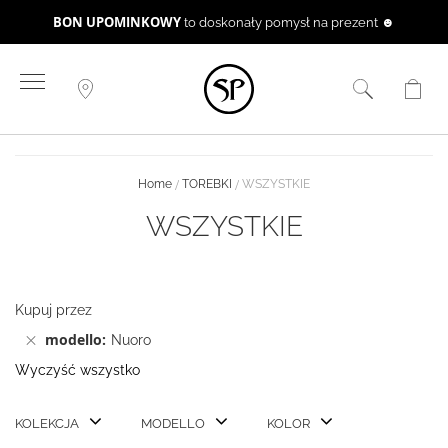
BON UPOMINKOWY
to doskonały pomysł na prezent ☻
Przejdź
do
treści
Home
TOREBKI
WSZYSTKIE
WSZYSTKIE
Kupuj przez
modello
Nuoro
Wyczyść wszystko
KOLEKCJA
MODELLO
KOLOR