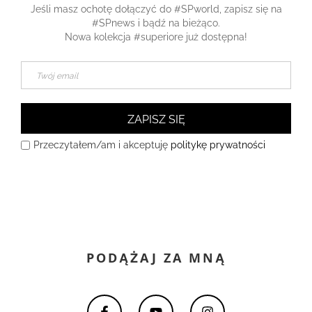
Jeśli masz ochotę dołączyć do #SPworld, zapisz się na
#SPnews i bądź na bieżąco.
Nowa kolekcja #superiore już dostępna!
ZAPISZ SIĘ
Przeczytałem/am i akceptuję
politykę prywatności
PODĄŻAJ ZA MNĄ