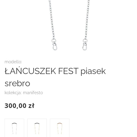
Przejdź
modello:
na
ŁAŃCUSZEK FEST piasek
początek
galerii
srebro
kolekcja: manifesto
300,00 zł