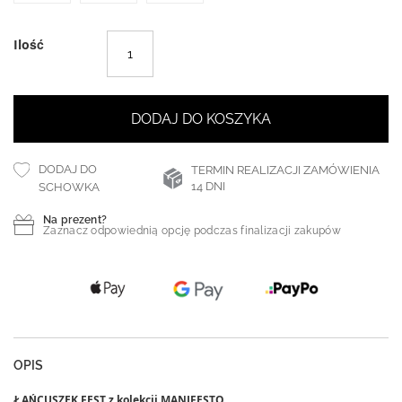
Ilość
DODAJ DO KOSZYKA
DODAJ DO
TERMIN REALIZACJI ZAMÓWIENIA
14 DNI
SCHOWKA
Na prezent?
Zaznacz odpowiednią opcję podczas finalizacji zakupów
OPIS
ŁAŃCUSZEK FEST z kolekcji MANIFESTO