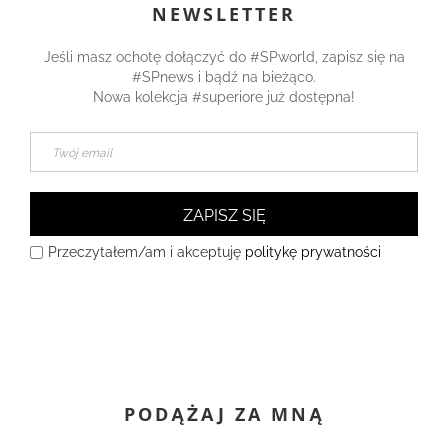
NEWSLETTER
Jeśli masz ochotę dołączyć do #SPworld, zapisz się na
#SPnews i bądź na bieżąco.
Nowa kolekcja #superiore już dostępna!
ZAPISZ SIĘ
Przeczytałem/am i akceptuję
politykę prywatności
PODĄŻAJ ZA MNĄ