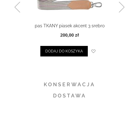
pas TKANY piasek akcent 3 srebro
200,00 zł
Dodaj do listy życze
DODAJ DO KOSZYKA
ty życzeń
KONSERWACJA
DOSTAWA