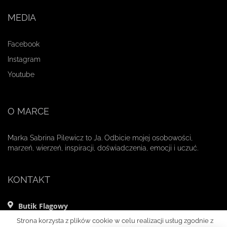
MEDIA
Facebook
Instagram
Youtube
O MARCE
Marka Sabrina Pilewicz to Ja. Odbicie mojej osobowości,
marzeń, wierzeń, inspiracji, doświadczenia, emocji i uczuć.
KONTAKT
Butik Flagowy
ul. Mikołaja Kopernika 11 lok. 1
Strona korzysta z plików cookie w celu realizacji usług zgodnie z
00-359 Warszawa