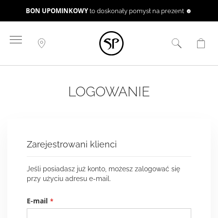
BON UPOMINKOWY
to doskonały pomysł na prezent ☻
Przejdź
do
treści
LOGOWANIE
Zarejestrowani klienci
Jeśli posiadasz już konto, możesz zalogować się
przy użyciu adresu e-mail.
E-mail