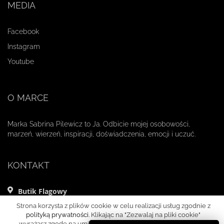
MEDIA
Facebook
Instagram
Youtube
O MARCE
Marka Sabrina Pilewicz to Ja. Odbicie mojej osobowości,
marzeń, wierzeń, inspiracji, doświadczenia, emocji i uczuć.
KONTAKT
Butik Flagowy
ul. Mikołaja Kopernika 11 lok. 1
Strona korzysta z plików cookie w celu realizacji usług zgodnie z
00-359 Warszawa
polityką prywatności
. Klikając na "Zezwalaj na pliki cookie"
wyrażasz zgodę na umieszczanie cookies w Twoim urządzeniu