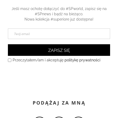
Jeśli masz ochotę dołączyć do #SPworld, zapisz się na
#SPnews i bądź na bieżąco.
Nowa kolekcja #superiore już dostępna!
ZAPISZ SIĘ
Przeczytałem/am i akceptuję
politykę prywatności
PODĄŻAJ ZA MNĄ