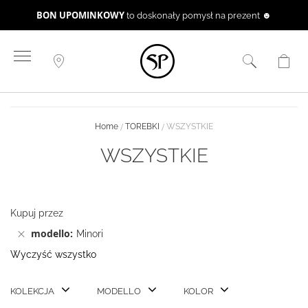
BON UPOMINKOWY
to doskonały pomysł na prezent ☻
Przejdź
do
treści
Home
TOREBKI
WSZYSTKIE
WSZYSTKIE
Kupuj przez
modello
Minori
Wyczyść wszystko
KOLEKCJA
MODELLO
KOLOR