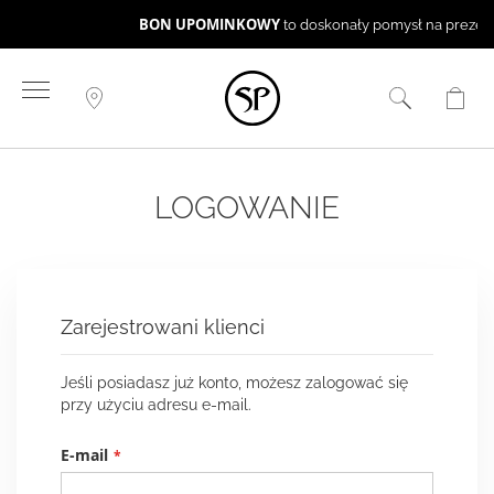
BON UPOMINKOWY
to doskonały pomysł na prezent ☻
Przejdź
do
treści
LOGOWANIE
Zarejestrowani klienci
Jeśli posiadasz już konto, możesz zalogować się
przy użyciu adresu e-mail.
E-mail