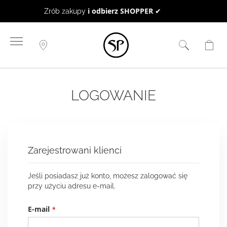
BON UPOMINKOWY
to doskonały pomysł na prezent ☻
Przejdź
do
treści
LOGOWANIE
Zarejestrowani klienci
Jeśli posiadasz już konto, możesz zalogować się
przy użyciu adresu e-mail.
E-mail