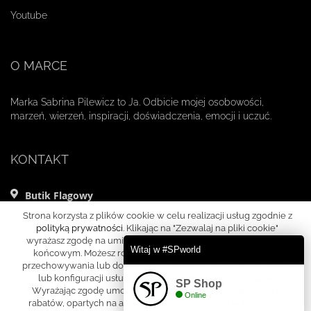
Youtube
O MARCE
Marka Sabrina Pilewicz to Ja. Odbicie mojej osobowości,
marzeń, wierzeń, inspiracji, doświadczenia, emocji i uczuć.
KONTAKT
Butik Flagowy
ul. Mikołaja Kopernika 11 lok. 1
Strona korzysta z plików cookie w celu realizacji usług zgodnie z
00-359 Warszawa
polityką prywatności
. Klikając na "Zezwalaj na pliki cookie"
wyrażasz zgodę na umieszczanie cookies w Twoim urządzeniu
+48 695 000 010
Witaj w #SPworld
końcowym. Możesz również samodzielnie określić warunki
+48 695 000 030
przechowywania lub dostępu do cookies w Twojej przeglądarce
lub konfiguracji usługi, klikając w
„Ustawienia ciasteczek”
.
s@sabrinapilewicz.com
SP Shop
Wyrażając zgodę umożliwiasz nam przygotowywanie ofert i
pon.-pt. 11-17
Online
rabatów, opartych na analizie Twojej aktywności w Internecie.