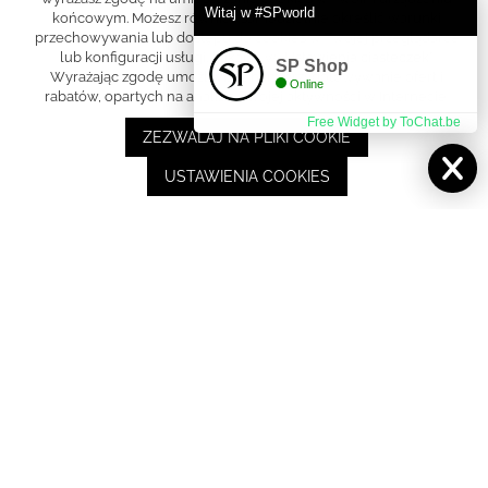
Marka Sabrina Pilewicz to Ja. Odbicie mojej osobowości,
marzeń, wierzeń, inspiracji, doświadczenia, emocji i uczuć.
KONTAKT
Butik Flagowy
ul. Mikołaja Kopernika 11 lok. 1
00-359 Warszawa
+48 695 000 010
+48 695 000 030
s@sabrinapilewicz.com
pon.-pt. 11-17
Copyright © 2021 - SP Shop